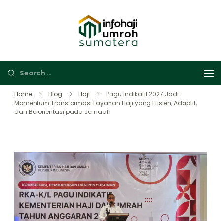
Info Haji Umroh
Panduan lengkap
Sumatera
perjalanan ibadah
haji dan umroh
Home
Blog
Haji
Pagu Indikatif 2027 Jadi
Momentum Transformasi Layanan Haji yang Efisien, Adaptif,
dan Berorientasi pada Jemaah