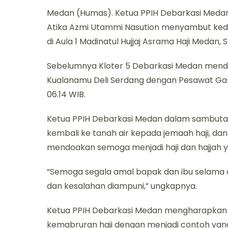
Medan (Humas). Ketua PPIH Debarkasi Medan
Atika Azmi Utammi Nasution menyambut keda
di Aula 1 Madinatul Hujjaj Asrama Haji Medan, 
Sebelumnya Kloter 5 Debarkasi Medan menda
Kualanamu Deli Serdang dengan Pesawat Ga
06.14 WIB.
Ketua PPIH Debarkasi Medan dalam sambut
kembali ke tanah air kepada jemaah haji, da
mendoakan semoga menjadi haji dan hajjah 
“Semoga segala amal bapak dan ibu selama di
dan kesalahan diampuni,” ungkapnya.
Ketua PPIH Debarkasi Medan mengharapkan 
kemabruran haji dengan menjadi contoh yan