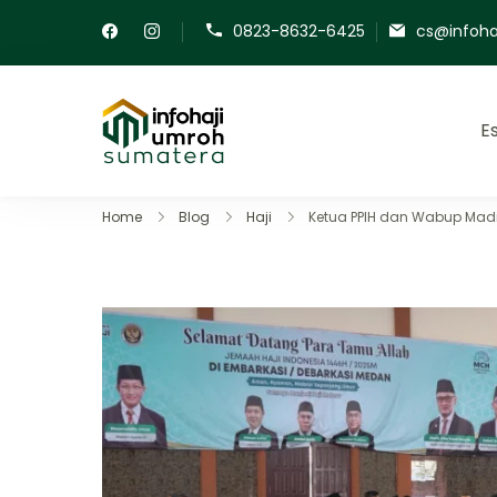
0823-8632-6425
cs@infoha
E
Info Haji Umroh Sumater
Panduan lengkap perjalanan ib
Home
Blog
Haji
Ketua PPIH dan Wabup Mad