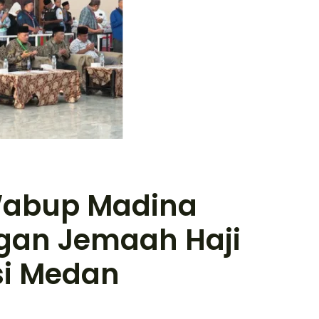
Wabup Madina
gan Jemaah Haji
si Medan