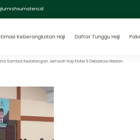
jiumrohsumatera.id
stimasi Keberangkatan Haji
Daftar Tunggu Haji
Pak
a
adah haji dan umroh
ina Sambut Kedatangan Jemaah Haji Kloter 5 Debarkasi Medan