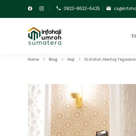
0823-8632-6425
cs@infoha
E
Info Haji Umroh Sumater
Panduan lengkap perjalanan ib
Home
Blog
Haji
Di Arafah, Menhaj Tegaska