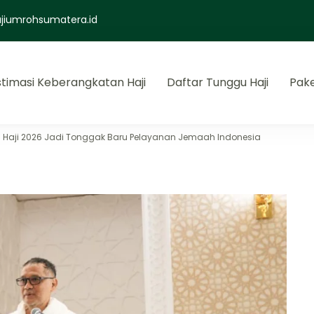
jiumrohsumatera.id
stimasi Keberangkatan Haji
Daftar Tunggu Haji
Pak
a
adah haji dan umroh
n Haji 2026 Jadi Tonggak Baru Pelayanan Jemaah Indonesia