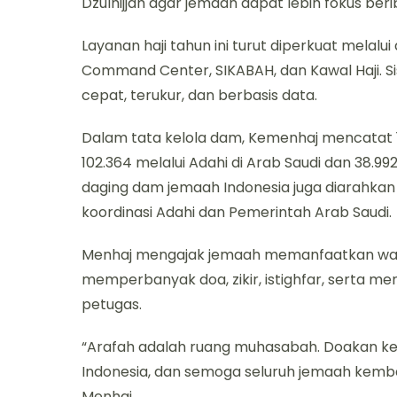
Dzulhijjah agar jemaah dapat lebih fokus ber
Layanan haji tahun ini turut diperkuat melalu
Command Center, SIKABAH, dan Kawal Haji. S
cepat, terukur, dan berbasis data.
Dalam tata kelola dam, Kemenhaj mencatat
102.364 melalui Adahi di Arab Saudi dan 38.9
daging dam jemaah Indonesia juga diarahka
koordinasi Adahi dan Pemerintah Arab Saudi.
Menhaj mengajak jemaah memanfaatkan wak
memperbanyak doa, zikir, istighfar, serta me
petugas.
“Arafah adalah ruang muhasabah. Doakan ke
Indonesia, dan semoga seluruh jemaah kembal
Menhaj.