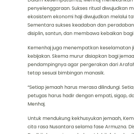
penyelenggaraan. Sukses ritual diwujudkan me
ekosistem ekonomi haji diwujudkan melalui t
Sementara sukses keadaban dan peradaban d
disiplin, santun, dan membawa kebaikan bagi 
Kemenhaj juga menempatkan keselamatan ji
kebijakan. Skema murur disiapkan bagi jemaah la
pendampingnya agar pergerakan dari Arafah 
tetap sesuai bimbingan manasik.
“Setiap jemaah harus merasa dilindungi. Set
petugas harus hadir dengan empati, sigap, 
Menhaj.
Untuk mendukung kekhusyukan jemaah, Keme
cita rasa Nusantara selama fase Armuzna. Dist